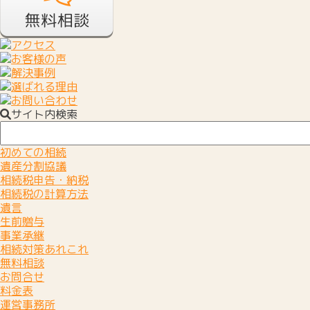
2022.03.23
行政書士様のご協力のもと円満に話
2022.03.23
安心いたしました。 ありがとうご
サイト内検索
2021.03.23
私が亡くなった後の税金も考えても
初めての相続
遺産分割協議
相続税申告・納税
相続税の計算方法
遺言
生前贈与
事業承継
相続対策あれこれ
無料相談
お問合せ
料金表
運営事務所