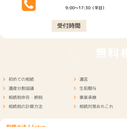
2025.07.28
相続税の申告に際して的確な対応あ
9:00～17:30（平日）
2025.05.26
ラインにて経過の説明等丁寧に対応
2025.05.01
最初の顔合わせで安心してお任せで
無料
2025.01.06
途中からいろいろ条件が変わっても
初めての相続
遺言
遺産分割協議
生前贈与
2024.10.08
説明が分かりやすく、丁寧でした。
相続税申告・納税
事業承継
相続税の計算方法
相続対策あれこれ
2024.07.05
良心的な報酬で引き受けてくださり
税理士法人Setup