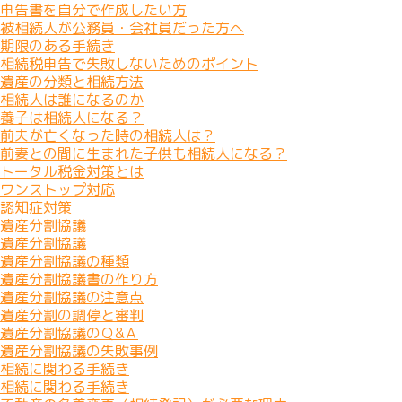
申告書を自分で作成したい方
被相続人が公務員・会社員だった方へ
期限のある手続き
相続税申告で失敗しないためのポイント
遺産の分類と相続方法
相続人は誰になるのか
養子は相続人になる？
前夫が亡くなった時の相続人は？
前妻との間に生まれた子供も相続人になる？
トータル税金対策とは
ワンストップ対応
認知症対策
遺産分割協議
遺産分割協議
遺産分割協議の種類
遺産分割協議書の作り方
遺産分割協議の注意点
遺産分割の調停と審判
遺産分割協議のＱ&Ａ
遺産分割協議の失敗事例
相続に関わる手続き
相続に関わる手続き