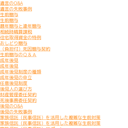
遺言のQ&A
遺言の失敗事例
生前贈与
生前贈与
暦年贈与と連年贈与
相続時精算課税
住宅取得資金の特例
おしどり贈与
（負担付）死因贈与契約
生前贈与のＱ＆Ａ
成年後見
成年後見
成年後見制度の種類
成年後見の申立
任意後見制度
後見人の選び方
財産管理委任契約
死後事務委任契約
後見のQ&A
後見の失敗事例
家族信託（民事信託）を活用した複雑な生前対策
家族信託（民事信託）を活用した複雑な生前対策