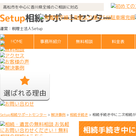
高松市を中心に香川県全域のご相談に対応
運営：税理士法人Setup
HOME
事務所紹介
無料相談
料金表
Setup相続サポートセンター
>
解決事例
>
相続手続き
>
相続手続き中に二次相続が
受付時間 9:00～17:30（平日）
相続手続き中に