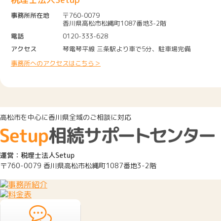
2024.05.21
当方が遠方のため、アポイントの日
事務所所在地
〒760-0079
香川県高松市松縄町1087番地3-2階
電話
0120-333-628
2024.05.13
説明がとても分かりやすかったです
アクセス
琴電琴平線 三条駅より車で5分、駐車場完備
事務所へのアクセスはこちら＞
2023.12.06
安心してお任せすることができまし
高松市を中心に香川県全域のご相談に対応
2023.09.11
私でも分かるように説明していただ
運営：税理士法人Setup
2023.08.29
色々とサポートしていただき、あり
〒760-0079 香川県高松市松縄町1087番地3-2階
2022.03.23
先生のおかがで修正申告の税額も私