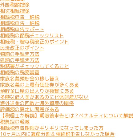
外国税額控除
相次相続控除
相続税申告・納税
相続税申告・納税
相続税申告サポート
相続税の節税チェックリスト
相続税・贈与税改正のポイント
民法改正のポイント
物納の手続き方法
延納の手続き方法
税務署がチェックしてくること
相続税の税務調査
家族名義預貯金の移し替え
家族名義の上場有価証券が多くある
預貯金口座の出入りが頻繁にある
多額な借入金があるのに化体財産がない
海外送金の回数と海外資産の関係
評価額の算定に問題がある
【税理士が解説】期限後申告とは？ペナルティについて解説
税負担の軽減
相続税申告期限がギリギリになってしまった方
10ヶ月以内に遺産分割＆相続税申告しなかった場合