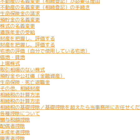
不動産の名義変更（相続登記）が必要な理由
不動産の名義変更（相続登記）の手続き
生命保険金の請求
預貯金の名義変更
株式の名義変更
遺族年金の受給
財産を把握し、評価する
財産を把握し、評価する
宅地の評価（自分で使用している宅地）
借地・貸地
上場株式
取引相場のない株式
預貯金や公社債（金融資産）
生命保険・死亡退職金
その他、相続財産
相続税の計算方法
相続税の計算方法
相続税の基礎控除／基礎控除を超えたら当事務所にお任せくだ
各種控除について
贈与税額控除
配偶者控除
未成年者控除
障害者控除