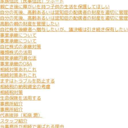
家族信託（民事信託）サポート
親亡き後に障がいを持つ子供の生活を保護してほしい
自分の死後、高齢あるいは認知症の配偶者の財産を適切に管理
自分の死後、高齢あるいは認知症の配偶者の財産を適切に管理
高齢の親の財産を管理したい
自社株を後継者へ贈与したいが、議決権は引き続き保有したい
事業承継について
事業承継について
自社株式の承継対策
種類株式の活用
経営承継円滑化法
事業承継のQ&A
相続対策あれこれ
相続対策あれこれ
まずはトラブルを防止する
相続税の納税資金の考慮
相続税対策
生命保険を活用する
事務所紹介
事務所紹介
代表挨拶（和泉 潤）
スタッフ紹介
当事務所が相続で選ばれる理由