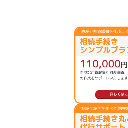
遺産分割協議書を作成し
相続手続き
シンプルプラ
110,000
円
面倒な戸籍収集や財産調査、
の作成をサポートいたします
詳しくは
相続手続きをすべて専門
相続手続き丸
代行サポート