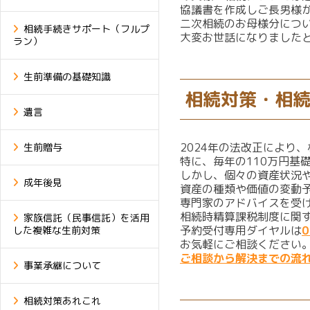
協議書を作成しご長男様
二次相続のお母様分につ
相続手続きサポート（フルプ
大変お世話になりました
ラン）
生前準備の基礎知識
相続対策・相
遺言
2024年の法改正により
生前贈与
特に、毎年の110万円基
しかし、個々の資産状況
成年後見
資産の種類や価値の変動
専門家のアドバイスを受
相続時精算課税制度に関
家族信託（民事信託）を活用
予約受付専用ダイヤルは
0
した複雑な生前対策
お気軽にご相談ください
ご相談から解決までの流
事業承継について
相続対策あれこれ