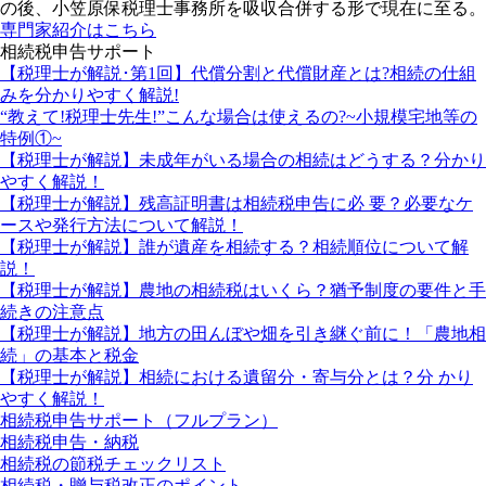
の後、小笠原保税理士事務所を吸収合併する形で現在に至る。
専門家紹介はこちら
相続税申告サポート
【税理士が解説･第1回】代償分割と代償財産とは?相続の仕組
みを分かりやすく解説!
“教えて!税理士先生!”こんな場合は使えるの?~小規模宅地等の
特例①~
【税理士が解説】未成年がいる場合の相続はどうする？分かり
やすく解説！
【税理士が解説】残高証明書は相続税申告に必 要？必要なケ
ースや発行方法について解説！
【税理士が解説】誰が遺産を相続する？相続順位について解
説！
【税理士が解説】農地の相続税はいくら？猶予制度の要件と手
続きの注意点
【税理士が解説】地方の田んぼや畑を引き継ぐ前に！「農地相
続」の基本と税金
【税理士が解説】相続における遺留分・寄与分とは？分 かり
やすく解説！
相続税申告サポート（フルプラン）
相続税申告・納税
相続税の節税チェックリスト
相続税・贈与税改正のポイント