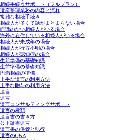
相続手続きサポート（フルプラン）
遺産整理業務の内容と流れ
複雑な相続手続き
相続人が多くて話がまとまらない場合
面識のない相続人がいる場合
海外に在住している相続人がいる場合
相続人が未成年の場合
相続人が行方不明の場合
相続人が認知症の場合
生前準備の基礎知識
生前準備の基礎知識
円満相続の準備
上手な遺言の利用方法
上手な贈与の利用方法
遺言
遺言
遺言コンサルティングサポート
遺言の種類
遺言書の書き方
公正証書遺言
遺言書の保管と執行
遺言のQ&A