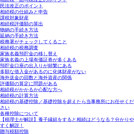
民法改正のポイント
相続税の仕組みと申告
課税対象財産
相続税評価額の算出
物納の手続き方法
延納の手続き方法
税務署がチェックしてくること
相続税の税務調査
家族名義預貯金の移し替え
家族名義の上場有価証券が多くある
預貯金口座の出入りが頻繁にある
多額な借入金があるのに化体財産がない
海外送金の回数と海外資産の関係
評価額の算定に問題がある
相続税がかかるか心配な方へ
相続税の計算方法
相続税の基礎控除／基礎控除を超えたら当事務所にお任せくだ
さい
各種控除について
【税理士が解説】養子縁組をすると相続はどうなる？分かりや
すく解説！
贈与税額控除