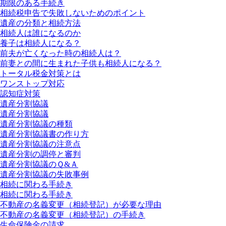
期限のある手続き
相続税申告で失敗しないためのポイント
遺産の分類と相続方法
相続人は誰になるのか
養子は相続人になる？
前夫が亡くなった時の相続人は？
前妻との間に生まれた子供も相続人になる？
トータル税金対策とは
ワンストップ対応
認知症対策
遺産分割協議
遺産分割協議
遺産分割協議の種類
遺産分割協議書の作り方
遺産分割協議の注意点
遺産分割の調停と審判
遺産分割協議のＱ&Ａ
遺産分割協議の失敗事例
相続に関わる手続き
相続に関わる手続き
不動産の名義変更（相続登記）が必要な理由
不動産の名義変更（相続登記）の手続き
生命保険金の請求