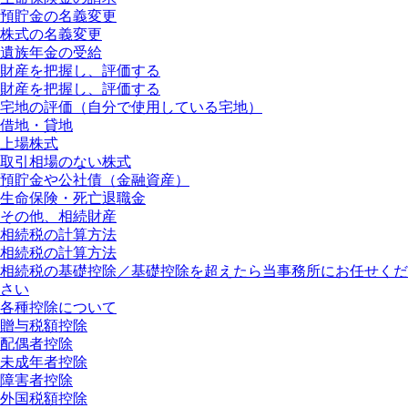
預貯金の名義変更
株式の名義変更
遺族年金の受給
財産を把握し、評価する
財産を把握し、評価する
宅地の評価（自分で使用している宅地）
借地・貸地
上場株式
取引相場のない株式
預貯金や公社債（金融資産）
生命保険・死亡退職金
その他、相続財産
相続税の計算方法
相続税の計算方法
相続税の基礎控除／基礎控除を超えたら当事務所にお任せくだ
さい
各種控除について
贈与税額控除
配偶者控除
未成年者控除
障害者控除
外国税額控除