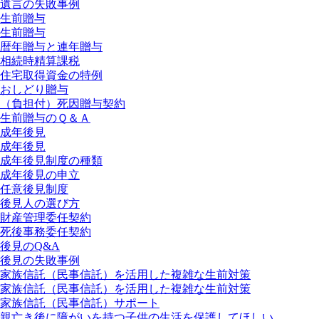
遺言の失敗事例
生前贈与
生前贈与
暦年贈与と連年贈与
相続時精算課税
住宅取得資金の特例
おしどり贈与
（負担付）死因贈与契約
生前贈与のＱ＆Ａ
成年後見
成年後見
成年後見制度の種類
成年後見の申立
任意後見制度
後見人の選び方
財産管理委任契約
死後事務委任契約
後見のQ&A
後見の失敗事例
家族信託（民事信託）を活用した複雑な生前対策
家族信託（民事信託）を活用した複雑な生前対策
家族信託（民事信託）サポート
親亡き後に障がいを持つ子供の生活を保護してほしい