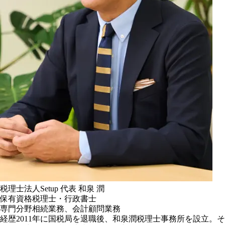
税理士法人Setup
代表
和泉 潤
保有資格
税理士・行政書士
専門分野
相続業務、会計顧問業務
経歴
2011年に国税局を退職後、和泉潤税理士事務所を設立。そ