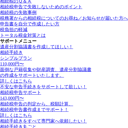
相続税のＱ＆Ａ
相続税申告で失敗しないためのポイント
相続税の失敗事例
税務署からの相続税についてのお尋ね／お知らせが届いた方へ
申告書を自分で作成したい方
税負担の軽減
トータル税金対策とは
サポートメニュー
遺産分割協議書を作成してほしい！
相続手続き
シンプルプラン
110,000
円〜
面倒な戸籍収集や財産調査、遺産分割協議書
の作成をサポートいたします。
詳しくはこちら
不安な申告手続きをサポートして欲しい！
相続税申告サポート
143,000
円〜
相続税申告の判定から、税額計算、
相続税申告書作成までサポート！
詳しくはこちら
相続手続きをすべて専門家へ依頼したい！
相続手続き丸ごと