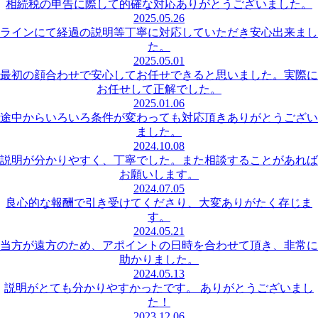
相続税の申告に際して的確な対応ありがとうございました。
2025.05.26
ラインにて経過の説明等丁寧に対応していただき安心出来まし
た。
2025.05.01
最初の顔合わせで安心してお任せできると思いました。実際に
お任せして正解でした。
2025.01.06
途中からいろいろ条件が変わっても対応頂きありがとうござい
ました。
2024.10.08
説明が分かりやすく、丁寧でした。また相談することがあれば
お願いします。
2024.07.05
良心的な報酬で引き受けてくださり、大変ありがたく存じま
す。
2024.05.21
当方が遠方のため、アポイントの日時を合わせて頂き、非常に
助かりました。
2024.05.13
説明がとても分かりやすかったです。 ありがとうございまし
た！
2023.12.06