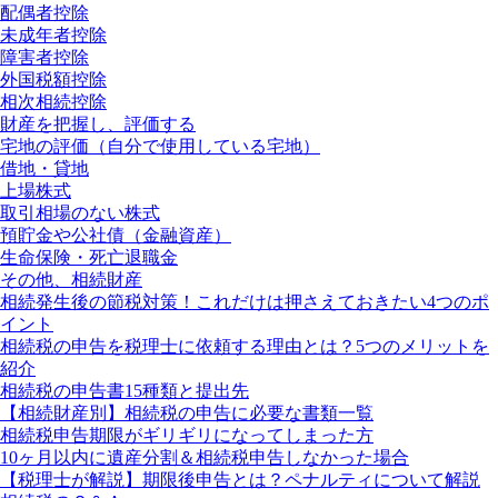
配偶者控除
未成年者控除
障害者控除
外国税額控除
相次相続控除
財産を把握し、評価する
宅地の評価（自分で使用している宅地）
借地・貸地
上場株式
取引相場のない株式
預貯金や公社債（金融資産）
生命保険・死亡退職金
その他、相続財産
相続発生後の節税対策！これだけは押さえておきたい4つのポ
イント
相続税の申告を税理士に依頼する理由とは？5つのメリットを
紹介
相続税の申告書15種類と提出先
【相続財産別】相続税の申告に必要な書類一覧
相続税申告期限がギリギリになってしまった方
10ヶ月以内に遺産分割＆相続税申告しなかった場合
【税理士が解説】期限後申告とは？ペナルティについて解説