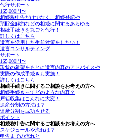
代行サポート
165,000
円〜
相続税申告だけでなく、相続登記や
預貯金解約などの相続に関するあらゆる
相続手続きを丸ごと代行！
詳しくはこちら
遺言を活用した生前対策をしたい！
遺言コンサルティング
サポート
165,000
円〜
現状の希望をもとに遺言内容のアドバイスや
実際の作成手続きも実施！
詳しくはこちら
相続手続きに関するご相談をお考えの方へ
相続手続きってどのような内容？
戸籍収集はこんなに大変！
遺産分割の方法は？
遺産分割を成功させる
ポイント
相続税申告に関するご相談をお考えの方へ
スケジュールや流れは？
申告までの流れと