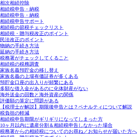
相次相続控除
相続税申告・納税
相続税申告・納税
相続税申告サポート
相続税の節税チェックリスト
相続税・贈与税改正のポイント
民法改正のポイント
物納の手続き方法
延納の手続き方法
税務署がチェックしてくること
相続税の税務調査
家族名義預貯金の移し替え
家族名義の上場有価証券が多くある
預貯金口座の出入りが頻繁にある
多額な借入金があるのに化体財産がない
海外送金の回数と海外資産の関係
評価額の算定に問題がある
【税理士が解説】期限後申告とは？ペナルティについて解説
税負担の軽減
相続税申告期限がギリギリになってしまった方
10ヶ月以内に遺産分割＆相続税申告しなかった場合
税務署からの相続税についてのお尋ね／お知らせが届いた方へ