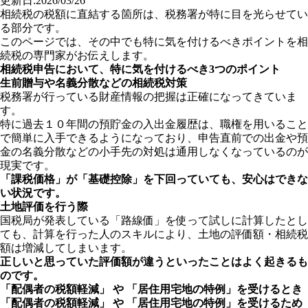
更新日:2026/03/26
相続税の税額に直結する箇所は、税務署が特に目を光らせてい
る部分です。
このページでは、その中でも特に気を付けるべきポイントを相
続税の専門家がお伝えします。
相続税申告において、特に気を付けるべき3つのポイント
生前贈与や名義分散などの相続税対策
税務署が行っている財産情報の把握は正確になってきていま
す。
特に過去１０年間の預貯金の入出金履歴は、職権を用いること
で簡単に入手できるようになっており、
申告直前での出金や預
金の名義分散などの小手先の対処は通用しなくなっているのが
現実です。
「課税価格」が「基礎控除」を下回っていても、安心はできな
い状況です。
土地評価を行う際
国税局が発表している「路線価」を使って試しに計算したとし
ても、計算を行った人のスキルにより、土地の評価額・相続税
額は増減してしまいます。
正しいと思っていた評価額が違うといったことはよく起きるも
のです。
「配偶者の税額軽減」 や 「居住用宅地の特例」を受けるとき
「配偶者の税額軽減」 や 「居住用宅地の特例」を受けるため