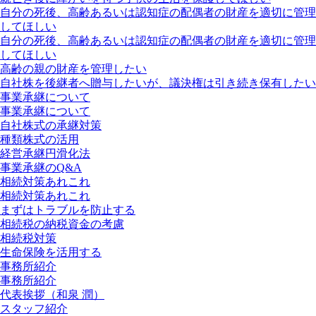
自分の死後、高齢あるいは認知症の配偶者の財産を適切に管理
してほしい
自分の死後、高齢あるいは認知症の配偶者の財産を適切に管理
してほしい
高齢の親の財産を管理したい
自社株を後継者へ贈与したいが、議決権は引き続き保有したい
事業承継について
事業承継について
自社株式の承継対策
種類株式の活用
経営承継円滑化法
事業承継のQ&A
相続対策あれこれ
相続対策あれこれ
まずはトラブルを防止する
相続税の納税資金の考慮
相続税対策
生命保険を活用する
事務所紹介
事務所紹介
代表挨拶（和泉 潤）
スタッフ紹介