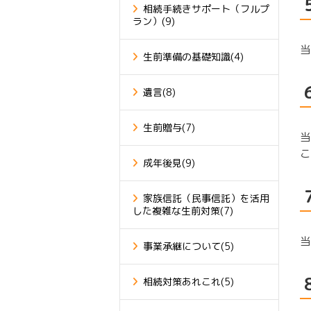
相続手続きサポート（フルプ
ラン）
(9)
当
生前準備の基礎知識
(4)
遺言
(8)
生前贈与
(7)
当
こ
成年後見
(9)
家族信託（民事信託）を活用
した複雑な生前対策
(7)
当
事業承継について
(5)
相続対策あれこれ
(5)