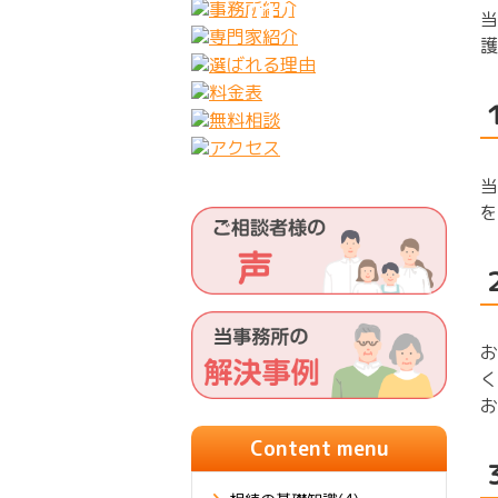
0120-333-628
当
護
当
を
お
く
お
Content menu