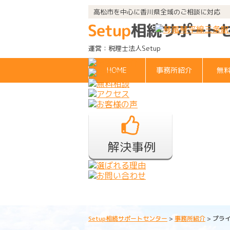
高松市を中心に香川県全域のご相談に対応
運営：税理士法人Setup
HOME
事務所紹介
無
Setup相続サポートセンター
>
事務所紹介
>
プラ