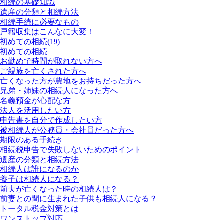
相続の基礎知識
遺産の分類と相続方法
相続手続に必要なもの
戸籍収集はこんなに大変！
初めての相続
(19)
初めての相続
お勤めで時間が取れない方へ
ご親族を亡くされた方へ
亡くなった方が農地をお持ちだった方へ
兄弟・姉妹の相続人になった方へ
名義預金が心配な方
法人を活用したい方
申告書を自分で作成したい方
被相続人が公務員・会社員だった方へ
期限のある手続き
相続税申告で失敗しないためのポイント
遺産の分類と相続方法
相続人は誰になるのか
養子は相続人になる？
前夫が亡くなった時の相続人は？
前妻との間に生まれた子供も相続人になる？
トータル税金対策とは
ワンストップ対応