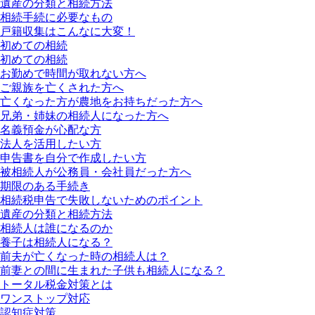
遺産の分類と相続方法
相続手続に必要なもの
戸籍収集はこんなに大変！
初めての相続
初めての相続
お勤めで時間が取れない方へ
ご親族を亡くされた方へ
亡くなった方が農地をお持ちだった方へ
兄弟・姉妹の相続人になった方へ
名義預金が心配な方
法人を活用したい方
申告書を自分で作成したい方
被相続人が公務員・会社員だった方へ
期限のある手続き
相続税申告で失敗しないためのポイント
遺産の分類と相続方法
相続人は誰になるのか
養子は相続人になる？
前夫が亡くなった時の相続人は？
前妻との間に生まれた子供も相続人になる？
トータル税金対策とは
ワンストップ対応
認知症対策