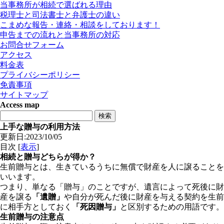
当事務所が相続で選ばれる理由
税理士と司法書士と弁護士の違い
こまめな報告・連絡・相談をしております！
申告までの流れと当事務所の対応
お問合せフォーム
アクセス
料金表
プライバシーポリシー
免責事項
サイトマップ
Access map
上手な贈与の利用方法
更新日:2023/10/05
目次
[
表示
]
相続と贈与どちらが得か？
生前贈与とは、生きているうちに無償で財産を人に譲ることを
いいます。
つまり、単なる「贈与」のことですが、遺言によって死後に財
産を譲る
「遺贈」
や自分が死んだ後に財産を与える契約を生前
に相手方としておく
「死因贈与」
と区別するための用語です。
生前贈与の注意点