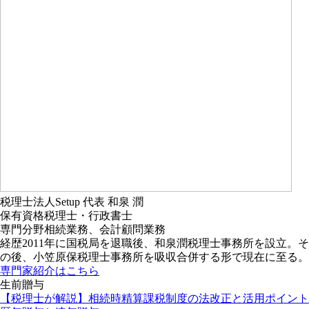
税理士法人Setup
代表
和泉 潤
保有資格
税理士・行政書士
専門分野
相続業務、会計顧問業務
経歴
2011年に国税局を退職後、和泉潤税理士事務所を設立。そ
の後、小笠原保税理士事務所を吸収合併する形で現在に至る。
専門家紹介はこちら
生前贈与
【税理士が解説】相続時精算課税制度の法改正と活用ポイント