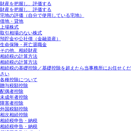
財産を把握し、評価する
財産を把握し、評価する
宅地の評価（自分で使用している宅地）
借地・貸地
上場株式
取引相場のない株式
預貯金や公社債（金融資産）
生命保険・死亡退職金
その他、相続財産
相続税の計算方法
相続税の計算方法
相続税の基礎控除／基礎控除を超えたら当事務所にお任せくだ
さい
各種控除について
贈与税額控除
配偶者控除
未成年者控除
障害者控除
外国税額控除
相次相続控除
相続税申告・納税
相続税申告・納税