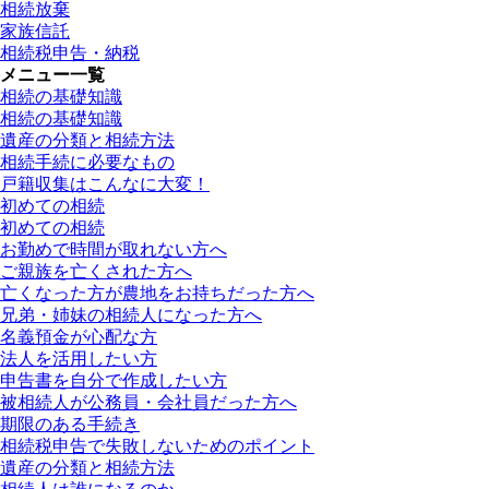
相続放棄
家族信託
相続税申告・納税
メニュー一覧
相続の基礎知識
相続の基礎知識
遺産の分類と相続方法
相続手続に必要なもの
戸籍収集はこんなに大変！
初めての相続
初めての相続
お勤めで時間が取れない方へ
ご親族を亡くされた方へ
亡くなった方が農地をお持ちだった方へ
兄弟・姉妹の相続人になった方へ
名義預金が心配な方
法人を活用したい方
申告書を自分で作成したい方
被相続人が公務員・会社員だった方へ
期限のある手続き
相続税申告で失敗しないためのポイント
遺産の分類と相続方法