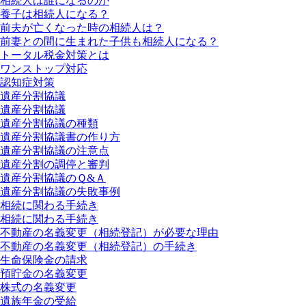
相続人は誰になるのか
養子は相続人になる？
前夫が亡くなった時の相続人は？
前妻との間に生まれた子供も相続人になる？
トータル税金対策とは
ワンストップ対応
認知症対策
遺産分割協議
遺産分割協議
遺産分割協議の種類
遺産分割協議書の作り方
遺産分割協議の注意点
遺産分割の調停と審判
遺産分割協議のＱ&Ａ
遺産分割協議の失敗事例
相続に関わる手続き
相続に関わる手続き
不動産の名義変更（相続登記）が必要な理由
不動産の名義変更（相続登記）の手続き
生命保険金の請求
預貯金の名義変更
株式の名義変更
遺族年金の受給