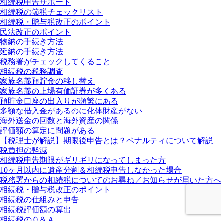
相続税申告サポート
相続税の節税チェックリスト
相続税・贈与税改正のポイント
民法改正のポイント
物納の手続き方法
延納の手続き方法
税務署がチェックしてくること
相続税の税務調査
家族名義預貯金の移し替え
家族名義の上場有価証券が多くある
預貯金口座の出入りが頻繁にある
多額な借入金があるのに化体財産がない
海外送金の回数と海外資産の関係
評価額の算定に問題がある
【税理士が解説】期限後申告とは？ペナルティについて解説
税負担の軽減
相続税申告期限がギリギリになってしまった方
10ヶ月以内に遺産分割＆相続税申告しなかった場合
税務署からの相続税についてのお尋ね／お知らせが届いた方へ
相続税・贈与税改正のポイント
相続税の仕組みと申告
相続税評価額の算出
相続税のＱ＆Ａ