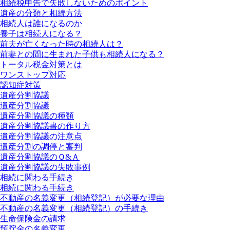
相続税申告で失敗しないためのポイント
遺産の分類と相続方法
相続人は誰になるのか
養子は相続人になる？
前夫が亡くなった時の相続人は？
前妻との間に生まれた子供も相続人になる？
トータル税金対策とは
ワンストップ対応
認知症対策
遺産分割協議
遺産分割協議
遺産分割協議の種類
遺産分割協議書の作り方
遺産分割協議の注意点
遺産分割の調停と審判
遺産分割協議のＱ&Ａ
遺産分割協議の失敗事例
相続に関わる手続き
相続に関わる手続き
不動産の名義変更（相続登記）が必要な理由
不動産の名義変更（相続登記）の手続き
生命保険金の請求
預貯金の名義変更