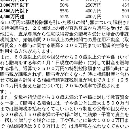
3,000
万円以下
50％
250万円
45
4,500
万円以下
55％
400万円
50
4,500
万円超
55％
400万円
55
※110万円の基礎控除額を引いた残りの贈与額について課税さ
※特例贈与は、２０歳以上の者が直系尊属から贈与を受けた場
他にも、直系尊属から住宅取得資金の贈与を受けた場合の非課
税制度や、婚姻期間２０年以上の夫婦間での居住用不動産（取
得資金）の贈与に関する最高２０００万円までの配偶者控除を
利用する方法があります。
また、６０歳以上の親や祖父母から２０歳以上の子や孫（いず
れも贈与をする年の１月１日現在の年齢）に対して財産を贈与
する場合、通算で２５００万円の特別控除額までは贈与時には
贈与税が課税されず、贈与者が亡くなった時に相続財産と合わ
せて税額を計算する相続時精算課税制度が利用できます（２５
００万円を超えた額については２０％の税率で課税されま
す）。
また、父母や祖父母から３０歳未満の子や孫に対して教育資金
を一括して贈与する場合には、子や孫ごとに最大１５００万円
までは贈与税を払わなくてもいいという制度や父母や祖父母か
ら２０歳以上５０歳未満の子や孫に対して結婚・子育て資金を
一括して贈与する場合には、子や孫ごとに最大１０００万円ま
で（結婚関係は３００万円まで）は贈与税を払わなくてもいい