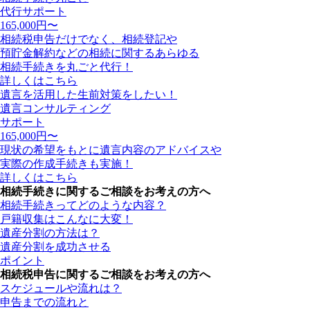
代行サポート
165,000
円〜
相続税申告だけでなく、相続登記や
預貯金解約などの相続に関するあらゆる
相続手続きを丸ごと代行！
詳しくはこちら
遺言を活用した生前対策をしたい！
遺言コンサルティング
サポート
165,000
円〜
現状の希望をもとに遺言内容のアドバイスや
実際の作成手続きも実施！
詳しくはこちら
相続手続きに関するご相談をお考えの方へ
相続手続きってどのような内容？
戸籍収集はこんなに大変！
遺産分割の方法は？
遺産分割を成功させる
ポイント
相続税申告に関するご相談をお考えの方へ
スケジュールや流れは？
申告までの流れと