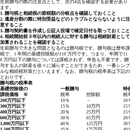
生前贈与の際の注意点として、次の
4
点を確認する必要があり
ます。
1.
贈与税と相続税の節税額の分岐点を確認しておくこと
2.
遺産分割の際に特別受益などのトラブルとならないように注
意すること
3.
贈与契約書を作成し公証人役場で確定日付を取っておくこと
4.
相続開始前３年以内の相続人に対する贈与は相続財産として
加算されることを確認すること
生前贈与で大きな問題となるのは贈与税です。贈与税は暦年課
税で、
1
年間の基礎控除額が
110
万円です。つまり、年間で
11
0
万円以下の贈与については課税されず、申告も不要です。贈
与する人の財産を徐々に減らすことができるため、一番シンプ
ルな相続税対策だといえます。なお、贈与税の税率表は下記の
とおりです。
贈与税の税率表
基礎控除後の
一般贈与
特
課税価格 ※
税率
控除額
税
200
万円以下
10％
－
10
300
万円以下
15％
10万円
15
400
万円以下
20％
25万円
15
600
万円以下
30％
65万円
20
1,000
万円以下
40％
125万円
30
1,500
万円以下
45％
175万円
40