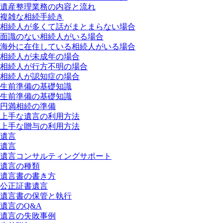
遺産整理業務の内容と流れ
複雑な相続手続き
相続人が多くて話がまとまらない場合
面識のない相続人がいる場合
海外に在住している相続人がいる場合
相続人が未成年の場合
相続人が行方不明の場合
相続人が認知症の場合
生前準備の基礎知識
生前準備の基礎知識
円満相続の準備
上手な遺言の利用方法
上手な贈与の利用方法
遺言
遺言
遺言コンサルティングサポート
遺言の種類
遺言書の書き方
公正証書遺言
遺言書の保管と執行
遺言のQ&A
遺言の失敗事例