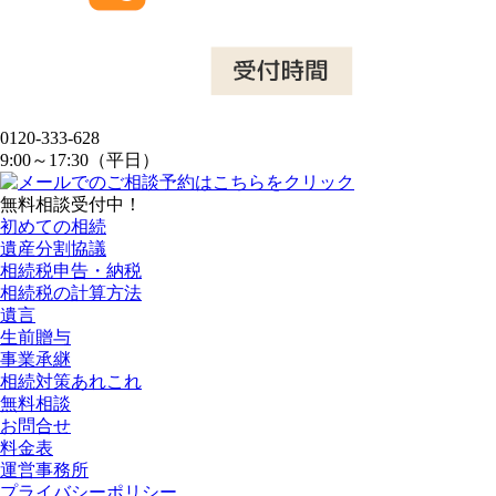
0120-333-628
9:00～17:30（平日）
無料相談受付中！
初めての相続
遺産分割協議
相続税申告・納税
相続税の計算方法
遺言
生前贈与
事業承継
相続対策あれこれ
無料相談
お問合せ
料金表
運営事務所
プライバシーポリシー