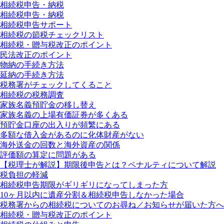
相続税申告・納税
相続税申告・納税
相続税申告サポート
相続税の節税チェックリスト
相続税・贈与税改正のポイント
民法改正のポイント
物納の手続き方法
延納の手続き方法
税務署がチェックしてくること
相続税の税務調査
家族名義預貯金の移し替え
家族名義の上場有価証券が多くある
預貯金口座の出入りが頻繁にある
多額な借入金があるのに化体財産がない
海外送金の回数と海外資産の関係
評価額の算定に問題がある
【税理士が解説】期限後申告とは？ペナルティについて解説
税負担の軽減
相続税申告期限がギリギリになってしまった方
10ヶ月以内に遺産分割＆相続税申告しなかった場合
税務署からの相続税についてのお尋ね／お知らせが届いた方へ
相続税・贈与税改正のポイント