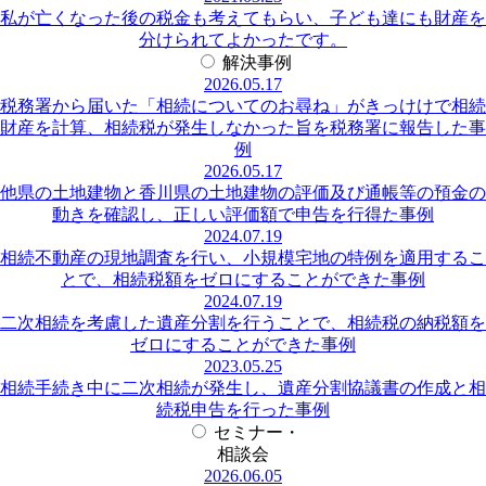
私が亡くなった後の税金も考えてもらい、子ども達にも財産を
分けられてよかったです。
解決事例
2026.05.17
税務署から届いた「相続についてのお尋ね」がきっけけで相続
財産を計算、相続税が発生しなかった旨を税務署に報告した事
例
2026.05.17
他県の土地建物と香川県の土地建物の評価及び通帳等の預金の
動きを確認し、正しい評価額で申告を行得た事例
2024.07.19
相続不動産の現地調査を行い、小規模宅地の特例を適用するこ
とで、相続税額をゼロにすることができた事例
2024.07.19
二次相続を考慮した遺産分割を行うことで、相続税の納税額を
ゼロにすることができた事例
2023.05.25
相続手続き中に二次相続が発生し、遺産分割協議書の作成と相
続税申告を行った事例
セミナー・
相談会
2026.06.05