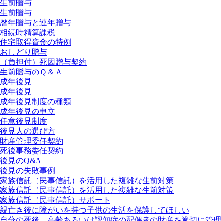
生前贈与
生前贈与
暦年贈与と連年贈与
相続時精算課税
住宅取得資金の特例
おしどり贈与
（負担付）死因贈与契約
生前贈与のＱ＆Ａ
成年後見
成年後見
成年後見制度の種類
成年後見の申立
任意後見制度
後見人の選び方
財産管理委任契約
死後事務委任契約
後見のQ&A
後見の失敗事例
家族信託（民事信託）を活用した複雑な生前対策
家族信託（民事信託）を活用した複雑な生前対策
家族信託（民事信託）サポート
親亡き後に障がいを持つ子供の生活を保護してほしい
自分の死後、高齢あるいは認知症の配偶者の財産を適切に管理