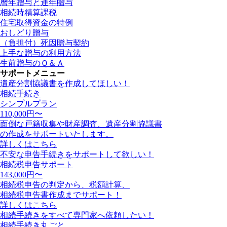
暦年贈与と連年贈与
相続時精算課税
住宅取得資金の特例
おしどり贈与
（負担付）死因贈与契約
上手な贈与の利用方法
生前贈与のＱ＆Ａ
サポートメニュー
遺産分割協議書を作成してほしい！
相続手続き
シンプルプラン
110,000
円〜
面倒な戸籍収集や財産調査、遺産分割協議書
の作成をサポートいたします。
詳しくはこちら
不安な申告手続きをサポートして欲しい！
相続税申告サポート
143,000
円〜
相続税申告の判定から、税額計算、
相続税申告書作成までサポート！
詳しくはこちら
相続手続きをすべて専門家へ依頼したい！
相続手続き丸ごと