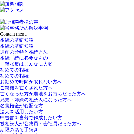
Content menu
相続の基礎知識
相続の基礎知識
遺産の分類と相続方法
相続手続に必要なもの
戸籍収集はこんなに大変！
初めての相続
初めての相続
お勤めで時間が取れない方へ
ご親族を亡くされた方へ
亡くなった方が農地をお持ちだった方へ
兄弟・姉妹の相続人になった方へ
名義預金が心配な方
法人を活用したい方
申告書を自分で作成したい方
被相続人が公務員・会社員だった方へ
期限のある手続き