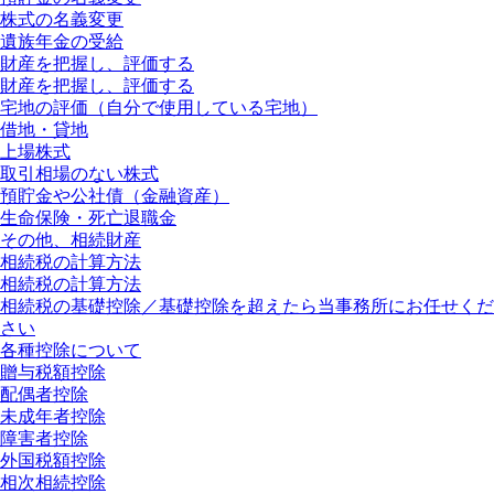
株式の名義変更
遺族年金の受給
財産を把握し、評価する
財産を把握し、評価する
宅地の評価（自分で使用している宅地）
借地・貸地
上場株式
取引相場のない株式
預貯金や公社債（金融資産）
生命保険・死亡退職金
その他、相続財産
相続税の計算方法
相続税の計算方法
相続税の基礎控除／基礎控除を超えたら当事務所にお任せくだ
さい
各種控除について
贈与税額控除
配偶者控除
未成年者控除
障害者控除
外国税額控除
相次相続控除