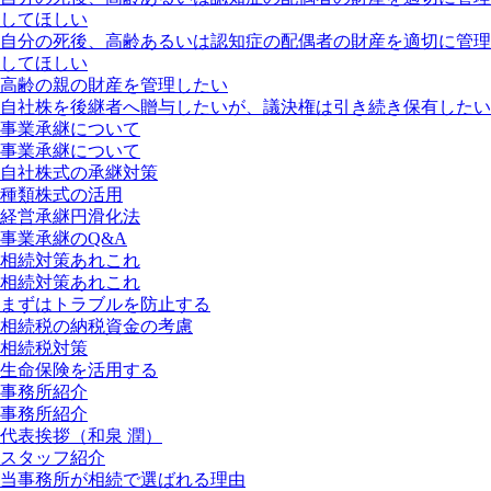
してほしい
自分の死後、高齢あるいは認知症の配偶者の財産を適切に管理
してほしい
高齢の親の財産を管理したい
自社株を後継者へ贈与したいが、議決権は引き続き保有したい
事業承継について
事業承継について
自社株式の承継対策
種類株式の活用
経営承継円滑化法
事業承継のQ&A
相続対策あれこれ
相続対策あれこれ
まずはトラブルを防止する
相続税の納税資金の考慮
相続税対策
生命保険を活用する
事務所紹介
事務所紹介
代表挨拶（和泉 潤）
スタッフ紹介
当事務所が相続で選ばれる理由