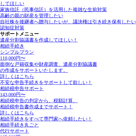
してほしい
家族信託（民事信託）を活用した複雑な生前対策
高齢の親の財産を管理したい
自社株を後継者へ贈与したいが、議決権は引き続き保有したい
認知症対策
サポートメニュー
遺産分割協議書を作成してほしい！
相続手続き
シンプルプラン
110,000
円〜
面倒な戸籍収集や財産調査、遺産分割協議書
の作成をサポートいたします。
詳しくはこちら
不安な申告手続きをサポートして欲しい！
相続税申告サポート
143,000
円〜
相続税申告の判定から、税額計算、
相続税申告書作成までサポート！
詳しくはこちら
相続手続きをすべて専門家へ依頼したい！
相続手続き丸ごと
代行サポート