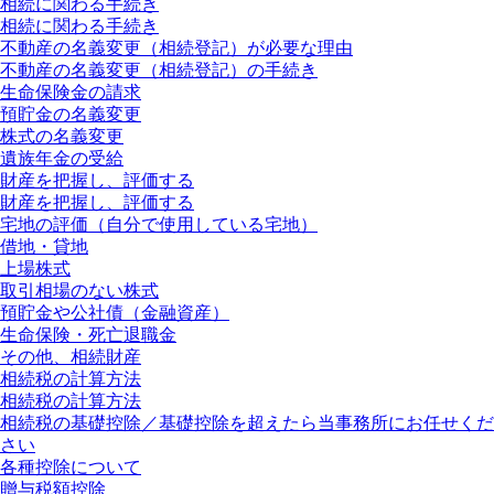
相続に関わる手続き
相続に関わる手続き
不動産の名義変更（相続登記）が必要な理由
不動産の名義変更（相続登記）の手続き
生命保険金の請求
預貯金の名義変更
株式の名義変更
遺族年金の受給
財産を把握し、評価する
財産を把握し、評価する
宅地の評価（自分で使用している宅地）
借地・貸地
上場株式
取引相場のない株式
預貯金や公社債（金融資産）
生命保険・死亡退職金
その他、相続財産
相続税の計算方法
相続税の計算方法
相続税の基礎控除／基礎控除を超えたら当事務所にお任せくだ
さい
各種控除について
贈与税額控除