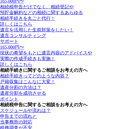
165,000
円〜
相続税申告だけでなく、相続登記や
預貯金解約などの相続に関するあらゆる
相続手続きを丸ごと代行！
詳しくはこちら
遺言を活用した生前対策をしたい！
遺言コンサルティング
サポート
165,000
円〜
現状の希望をもとに遺言内容のアドバイスや
実際の作成手続きも実施！
詳しくはこちら
相続手続きに関するご相談をお考えの方へ
相続手続きってどのような内容？
戸籍収集はこんなに大変！
遺産分割の方法は？
遺産分割を成功させる
ポイント
相続税申告に関するご相談をお考えの方へ
スケジュールや流れは？
申告までの流れと
当事務所の対応
税務調査が不安