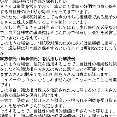
いが、議決権は引き続き保有したい
Ａさんは事業を営んでおり、幸いにも業績が好調で自身が保有
する自社株の評価額が毎年上がってきています。
そのため、相続税対策としても今のうちに後継者である息子の
Ｂさんに株式を贈与することを検討しています。
しかし、息子Ｂさんは経営者としてはもう少し修行が必要なの
で、当面は株式の議決権はＡさん自身で保有し、会社を経営し
ていきたいと考えています。
このような場合に、相続税対策のために株式は後継者に贈与し
て、議決権は引き続き保有するということは可能なのでしょう
か。
家族信託（民事信託）を活用した解決例
このような場合、信託を活用することで、自社株の相続税対策
をしながら議決権をＡさんのもとに残すことが可能です。
まずＡさんの財産である自社株をＡさん自身に信託します。
（イメージしづらいかもしれませんが、こういったことも可能
です）
この場合、議決権は株式を信託された人に属するので、Ａさん
自身が議決権を保有し続けます。
一方で、受益者（預けられた財産から得られる利益を受け取る
人）を息子のＢさんに設定します。
そうすることで、自社株の経済的価値はＢさんへと移ります。
課税法上、贈与税や相続税は経済的価値に対して課せられます