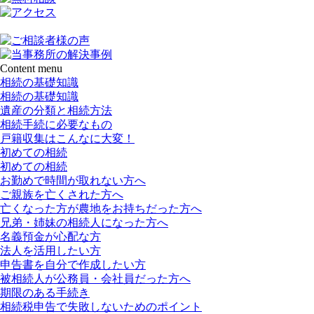
Content menu
相続の基礎知識
相続の基礎知識
遺産の分類と相続方法
相続手続に必要なもの
戸籍収集はこんなに大変！
初めての相続
初めての相続
お勤めで時間が取れない方へ
ご親族を亡くされた方へ
亡くなった方が農地をお持ちだった方へ
兄弟・姉妹の相続人になった方へ
名義預金が心配な方
法人を活用したい方
申告書を自分で作成したい方
被相続人が公務員・会社員だった方へ
期限のある手続き
相続税申告で失敗しないためのポイント