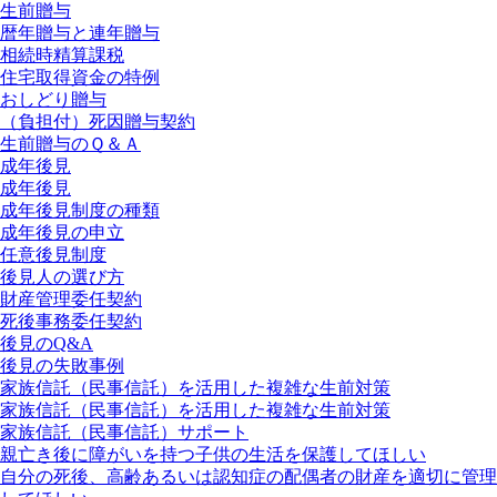
生前贈与
暦年贈与と連年贈与
相続時精算課税
住宅取得資金の特例
おしどり贈与
（負担付）死因贈与契約
生前贈与のＱ＆Ａ
成年後見
成年後見
成年後見制度の種類
成年後見の申立
任意後見制度
後見人の選び方
財産管理委任契約
死後事務委任契約
後見のQ&A
後見の失敗事例
家族信託（民事信託）を活用した複雑な生前対策
家族信託（民事信託）を活用した複雑な生前対策
家族信託（民事信託）サポート
親亡き後に障がいを持つ子供の生活を保護してほしい
自分の死後、高齢あるいは認知症の配偶者の財産を適切に管理