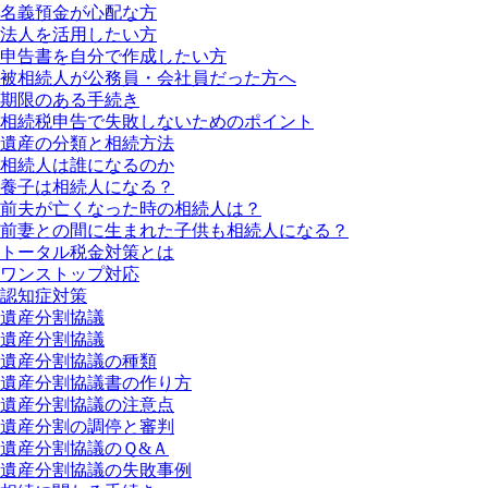
名義預金が心配な方
法人を活用したい方
申告書を自分で作成したい方
被相続人が公務員・会社員だった方へ
期限のある手続き
相続税申告で失敗しないためのポイント
遺産の分類と相続方法
相続人は誰になるのか
養子は相続人になる？
前夫が亡くなった時の相続人は？
前妻との間に生まれた子供も相続人になる？
トータル税金対策とは
ワンストップ対応
認知症対策
遺産分割協議
遺産分割協議
遺産分割協議の種類
遺産分割協議書の作り方
遺産分割協議の注意点
遺産分割の調停と審判
遺産分割協議のＱ&Ａ
遺産分割協議の失敗事例