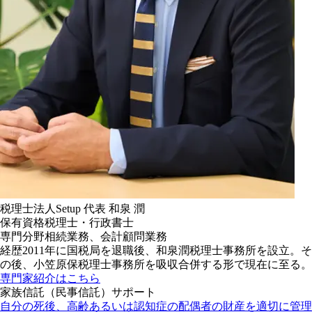
税理士法人Setup
代表
和泉 潤
保有資格
税理士・行政書士
専門分野
相続業務、会計顧問業務
経歴
2011年に国税局を退職後、和泉潤税理士事務所を設立。そ
の後、小笠原保税理士事務所を吸収合併する形で現在に至る。
専門家紹介はこちら
家族信託（民事信託）サポート
自分の死後、高齢あるいは認知症の配偶者の財産を適切に管理