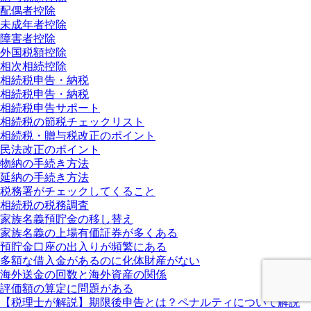
配偶者控除
未成年者控除
障害者控除
外国税額控除
相次相続控除
相続税申告・納税
相続税申告・納税
相続税申告サポート
相続税の節税チェックリスト
相続税・贈与税改正のポイント
民法改正のポイント
物納の手続き方法
延納の手続き方法
税務署がチェックしてくること
相続税の税務調査
家族名義預貯金の移し替え
家族名義の上場有価証券が多くある
預貯金口座の出入りが頻繁にある
多額な借入金があるのに化体財産がない
海外送金の回数と海外資産の関係
評価額の算定に問題がある
【税理士が解説】期限後申告とは？ペナルティについて解説