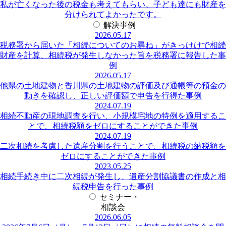
私が亡くなった後の税金も考えてもらい、子ども達にも財産を
分けられてよかったです。
解決事例
2026.05.17
税務署から届いた「相続についてのお尋ね」がきっけけで相続
財産を計算、相続税が発生しなかった旨を税務署に報告した事
例
2026.05.17
他県の土地建物と香川県の土地建物の評価及び通帳等の預金の
動きを確認し、正しい評価額で申告を行得た事例
2024.07.19
相続不動産の現地調査を行い、小規模宅地の特例を適用するこ
とで、相続税額をゼロにすることができた事例
2024.07.19
二次相続を考慮した遺産分割を行うことで、相続税の納税額を
ゼロにすることができた事例
2023.05.25
相続手続き中に二次相続が発生し、遺産分割協議書の作成と相
続税申告を行った事例
セミナー・
相談会
2026.06.05