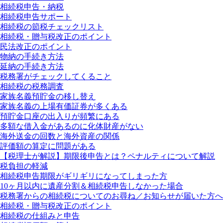
相続税申告・納税
相続税申告サポート
相続税の節税チェックリスト
相続税・贈与税改正のポイント
民法改正のポイント
物納の手続き方法
延納の手続き方法
税務署がチェックしてくること
相続税の税務調査
家族名義預貯金の移し替え
家族名義の上場有価証券が多くある
預貯金口座の出入りが頻繁にある
多額な借入金があるのに化体財産がない
海外送金の回数と海外資産の関係
評価額の算定に問題がある
【税理士が解説】期限後申告とは？ペナルティについて解説
税負担の軽減
相続税申告期限がギリギリになってしまった方
10ヶ月以内に遺産分割＆相続税申告しなかった場合
税務署からの相続税についてのお尋ね／お知らせが届いた方へ
相続税・贈与税改正のポイント
相続税の仕組みと申告