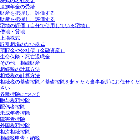
株式の名義変更
遺族年金の受給
財産を把握し、評価する
財産を把握し、評価する
宅地の評価（自分で使用している宅地）
借地・貸地
上場株式
取引相場のない株式
預貯金や公社債（金融資産）
生命保険・死亡退職金
その他、相続財産
相続税の計算方法
相続税の計算方法
相続税の基礎控除／基礎控除を超えたら当事務所にお任せくだ
さい
各種控除について
贈与税額控除
配偶者控除
未成年者控除
障害者控除
外国税額控除
相次相続控除
相続税申告・納税