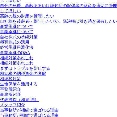
してほしい
自分の死後、高齢あるいは認知症の配偶者の財産を適切に管理
してほしい
高齢の親の財産を管理したい
自社株を後継者へ贈与したいが、議決権は引き続き保有したい
事業承継について
事業承継について
自社株式の承継対策
種類株式の活用
経営承継円滑化法
事業承継のQ&A
相続対策あれこれ
相続対策あれこれ
まずはトラブルを防止する
相続税の納税資金の考慮
相続税対策
生命保険を活用する
事務所紹介
事務所紹介
代表挨拶（和泉 潤）
スタッフ紹介
当事務所が相続で選ばれる理由
当事務所が相続で選ばれる理由