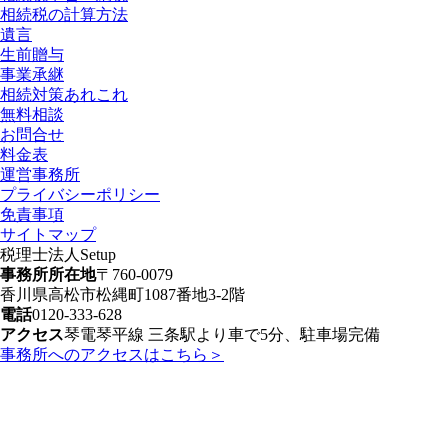
相続税の計算方法
遺言
生前贈与
事業承継
相続対策あれこれ
無料相談
お問合せ
料金表
運営事務所
プライバシーポリシー
免責事項
サイトマップ
税理士法人Setup
事務所所在地
〒760-0079
香川県高松市松縄町1087番地3-2階
電話
0120-333-628
アクセス
琴電琴平線 三条駅より車で5分、駐車場完備
事務所へのアクセスはこちら＞