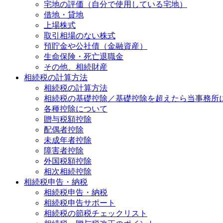
宅地の評価（自分で使用している宅地）
借地・貸地
上場株式
取引相場のない株式
預貯金や公社債（金融資産）
生命保険・死亡退職金
その他、相続財産
相続税の計算方法
相続税の計算方法
相続税の基礎控除／基礎控除を超えたら当事務所
各種控除について
贈与税額控除
配偶者控除
未成年者控除
障害者控除
外国税額控除
相次相続控除
相続税申告・納税
相続税申告・納税
相続税申告サポート
相続税の節税チェックリスト