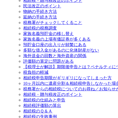
相続税・贈与税改正のポイント
民法改正のポイント
物納の手続き方法
延納の手続き方法
税務署がチェックしてくること
相続税の税務調査
家族名義預貯金の移し替え
家族名義の上場有価証券が多くある
預貯金口座の出入りが頻繁にある
多額な借入金があるのに化体財産がない
海外送金の回数と海外資産の関係
評価額の算定に問題がある
【税理士が解説】期限後申告とは？ペナルティに
税負担の軽減
相続税申告期限がギリギリになってしまった方
10ヶ月以内に遺産分割＆相続税申告しなかった場
税務署からの相続税についてのお尋ね／お知らせ
相続税・贈与税改正のポイント
相続税の仕組みと申告
相続税評価額の算出
相続税のＱ＆Ａ
相続税の失敗事例