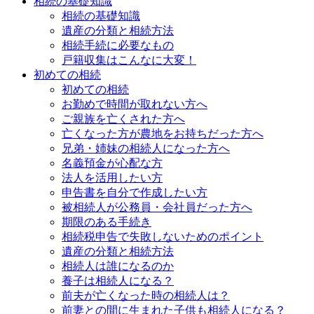
相続の基礎知識
相続の基礎知識
遺産の分類と相続方法
相続手続に必要なもの
戸籍収集はこんなに大変！
初めての相続
初めての相続
お勤めで時間が取れない方へ
ご親族を亡くされた方へ
亡くなった方が農地をお持ちだった方へ
兄弟・姉妹の相続人になった方へ
名義預金が心配な方
法人を活用したい方
申告書を自分で作成したい方
被相続人が公務員・会社員だった方へ
期限のある手続き
相続税申告で失敗しないためのポイント
遺産の分類と相続方法
相続人は誰になるのか
養子は相続人になる？
前夫が亡くなった時の相続人は？
前妻との間に生まれた子供も相続人になる？