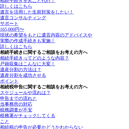
相続手続きを丸ごと代行！
詳しくはこちら
遺言を活用した生前対策をしたい！
遺言コンサルティング
サポート
165,000
円〜
現状の希望をもとに遺言内容のアドバイスや
実際の作成手続きも実施！
詳しくはこちら
相続手続きに関するご相談をお考えの方へ
相続手続きってどのような内容？
戸籍収集はこんなに大変！
遺産分割の方法は？
遺産分割を成功させる
ポイント
相続税申告に関するご相談をお考えの方へ
スケジュールや流れは？
申告までの流れと
当事務所の対応
税務調査が不安
税務署がチェックしてくる
こと
相続税の申告が必要かどうかわからない