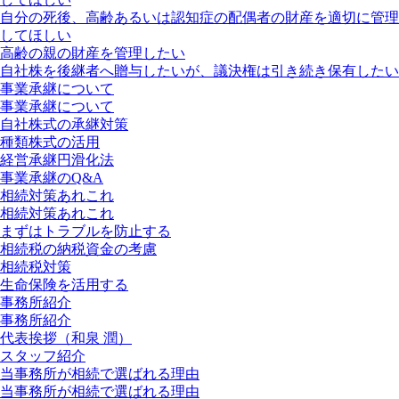
自分の死後、高齢あるいは認知症の配偶者の財産を適切に管理
してほしい
高齢の親の財産を管理したい
自社株を後継者へ贈与したいが、議決権は引き続き保有したい
事業承継について
事業承継について
自社株式の承継対策
種類株式の活用
経営承継円滑化法
事業承継のQ&A
相続対策あれこれ
相続対策あれこれ
まずはトラブルを防止する
相続税の納税資金の考慮
相続税対策
生命保険を活用する
事務所紹介
事務所紹介
代表挨拶（和泉 潤）
スタッフ紹介
当事務所が相続で選ばれる理由
当事務所が相続で選ばれる理由