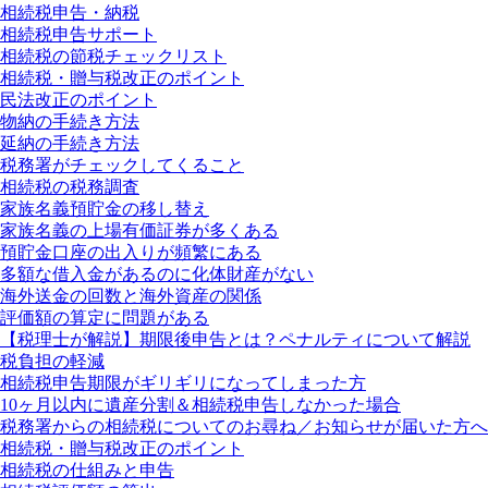
相続税申告・納税
相続税申告サポート
相続税の節税チェックリスト
相続税・贈与税改正のポイント
民法改正のポイント
物納の手続き方法
延納の手続き方法
税務署がチェックしてくること
相続税の税務調査
家族名義預貯金の移し替え
家族名義の上場有価証券が多くある
預貯金口座の出入りが頻繁にある
多額な借入金があるのに化体財産がない
海外送金の回数と海外資産の関係
評価額の算定に問題がある
【税理士が解説】期限後申告とは？ペナルティについて解説
税負担の軽減
相続税申告期限がギリギリになってしまった方
10ヶ月以内に遺産分割＆相続税申告しなかった場合
税務署からの相続税についてのお尋ね／お知らせが届いた方へ
相続税・贈与税改正のポイント
相続税の仕組みと申告