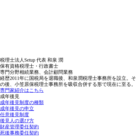
税理士法人Setup
代表
和泉 潤
保有資格
税理士・行政書士
専門分野
相続業務、会計顧問業務
経歴
2011年に国税局を退職後、和泉潤税理士事務所を設立。そ
の後、小笠原保税理士事務所を吸収合併する形で現在に至る。
専門家紹介はこちら
成年後見
成年後見制度の種類
成年後見の申立
任意後見制度
後見人の選び方
財産管理委任契約
死後事務委任契約