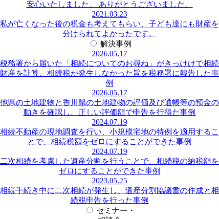
安心いたしました。 ありがとうございました。
2021.03.23
私が亡くなった後の税金も考えてもらい、子ども達にも財産を
分けられてよかったです。
解決事例
2026.05.17
税務署から届いた「相続についてのお尋ね」がきっけけで相続
財産を計算、相続税が発生しなかった旨を税務署に報告した事
例
2026.05.17
他県の土地建物と香川県の土地建物の評価及び通帳等の預金の
動きを確認し、正しい評価額で申告を行得た事例
2024.07.19
相続不動産の現地調査を行い、小規模宅地の特例を適用するこ
とで、相続税額をゼロにすることができた事例
2024.07.19
二次相続を考慮した遺産分割を行うことで、相続税の納税額を
ゼロにすることができた事例
2023.05.25
相続手続き中に二次相続が発生し、遺産分割協議書の作成と相
続税申告を行った事例
セミナー・