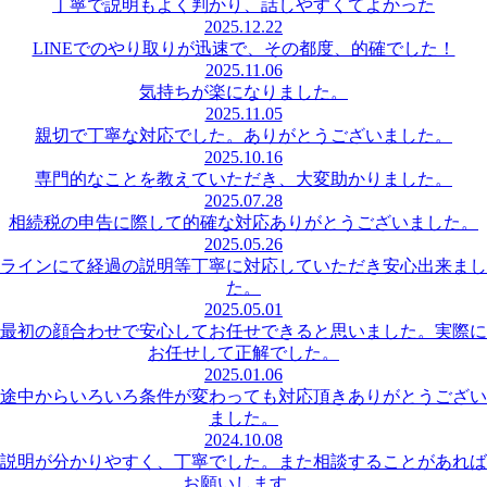
丁寧で説明もよく判かり、話しやすくてよかった
2025.12.22
LINEでのやり取りが迅速で、その都度、的確でした！
2025.11.06
気持ちが楽になりました。
2025.11.05
親切で丁寧な対応でした。ありがとうございました。
2025.10.16
専門的なことを教えていただき、大変助かりました。
2025.07.28
相続税の申告に際して的確な対応ありがとうございました。
2025.05.26
ラインにて経過の説明等丁寧に対応していただき安心出来まし
た。
2025.05.01
最初の顔合わせで安心してお任せできると思いました。実際に
お任せして正解でした。
2025.01.06
途中からいろいろ条件が変わっても対応頂きありがとうござい
ました。
2024.10.08
説明が分かりやすく、丁寧でした。また相談することがあれば
お願いします。