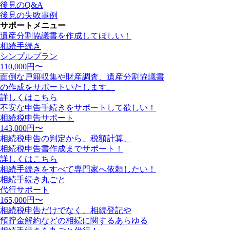
後見のQ&A
後見の失敗事例
サポートメニュー
遺産分割協議書を作成してほしい！
相続手続き
シンプルプラン
110,000
円〜
面倒な戸籍収集や財産調査、遺産分割協議書
の作成をサポートいたします。
詳しくはこちら
不安な申告手続きをサポートして欲しい！
相続税申告サポート
143,000
円〜
相続税申告の判定から、税額計算、
相続税申告書作成までサポート！
詳しくはこちら
相続手続きをすべて専門家へ依頼したい！
相続手続き丸ごと
代行サポート
165,000
円〜
相続税申告だけでなく、相続登記や
預貯金解約などの相続に関するあらゆる