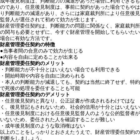
成年後見制度は、判断能力の減退があった場合に利用できるも
のであり、任意後見制度は、事前に契約があった場合でもやは
り判断能力の減退があり、さらには家庭裁判所により任意後見
監督人が選任されて初めて効力が生じます。
財産管理委任契約は、判断能力の問題に関係なく、家庭裁判所
の関与も必要とせずに、今すぐ財産管理を開始してもらいたい
場合に有効な方法です。
財産管理委任契約の特徴
●当事者間の合意のみで効力が生じる
●内容を自由に定めることが出来る
財産管理委任契約のメリット
・判断能力が不十分とはいえない場合でも利用できる
・開始時期や内容を自由に決められる
・本人の判断能力が減退しても、契約は当然に終了せず、特約
で死後の処理を委任することも可能
財産管理委任契約のデメリット
・任意後見契約と異なり、公正証書が作成されるわけではな
く、後見登記もされないため、社会的信用が十分とはいえない
・任意後見制度における任意後見監督人のような公的監督者が
いないため、委任された人を確認することが難しい
・成年後見制度のような取消権はない
以上のことをしっかりとおさえたうえで、財産管理委任契約の
判断をしましょう。