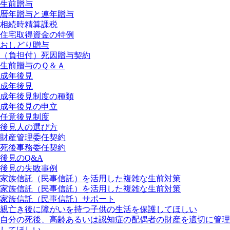
生前贈与
暦年贈与と連年贈与
相続時精算課税
住宅取得資金の特例
おしどり贈与
（負担付）死因贈与契約
生前贈与のＱ＆Ａ
成年後見
成年後見
成年後見制度の種類
成年後見の申立
任意後見制度
後見人の選び方
財産管理委任契約
死後事務委任契約
後見のQ&A
後見の失敗事例
家族信託（民事信託）を活用した複雑な生前対策
家族信託（民事信託）を活用した複雑な生前対策
家族信託（民事信託）サポート
親亡き後に障がいを持つ子供の生活を保護してほしい
自分の死後、高齢あるいは認知症の配偶者の財産を適切に管理
してほしい