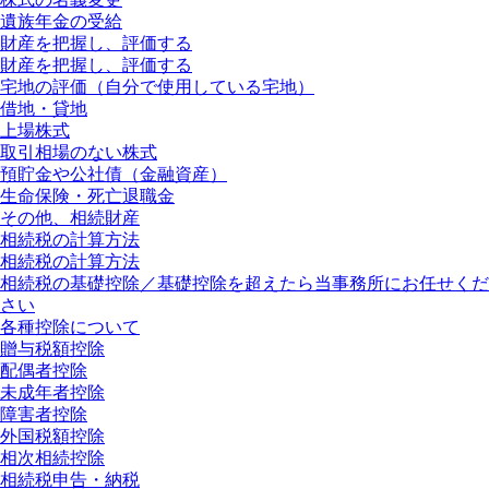
遺族年金の受給
財産を把握し、評価する
財産を把握し、評価する
宅地の評価（自分で使用している宅地）
借地・貸地
上場株式
取引相場のない株式
預貯金や公社債（金融資産）
生命保険・死亡退職金
その他、相続財産
相続税の計算方法
相続税の計算方法
相続税の基礎控除／基礎控除を超えたら当事務所にお任せくだ
さい
各種控除について
贈与税額控除
配偶者控除
未成年者控除
障害者控除
外国税額控除
相次相続控除
相続税申告・納税