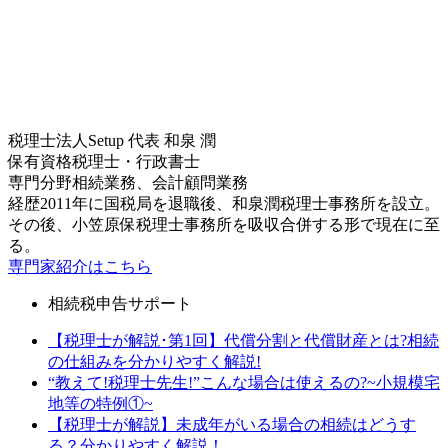
税理士法人Setup
代表
和泉 潤
保有資格
税理士・行政書士
専門分野
相続業務、会計顧問業務
経歴
2011年に国税局を退職後、和泉潤税理士事務所を設立。
その後、小笠原保税理士事務所を吸収合併する形で現在に至
る。
専門家紹介はこちら
相続税申告サポート
【税理士が解説･第1回】代償分割と代償財産とは?相続
の仕組みを分かりやすく解説!
“教えて!税理士先生!”こんな場合は使えるの?~小規模宅
地等の特例①~
【税理士が解説】未成年がいる場合の相続はどうす
る？分かりやすく解説！