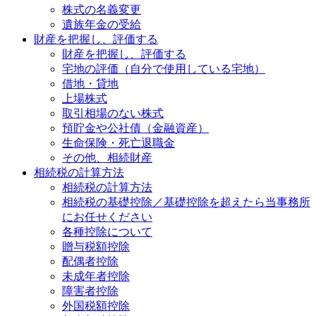
株式の名義変更
遺族年金の受給
財産を把握し、評価する
財産を把握し、評価する
宅地の評価（自分で使用している宅地）
借地・貸地
上場株式
取引相場のない株式
預貯金や公社債（金融資産）
生命保険・死亡退職金
その他、相続財産
相続税の計算方法
相続税の計算方法
相続税の基礎控除／基礎控除を超えたら当事務所
にお任せください
各種控除について
贈与税額控除
配偶者控除
未成年者控除
障害者控除
外国税額控除