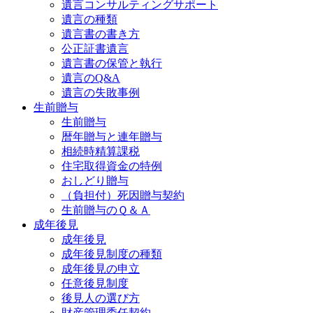
遺言コンサルティングサポート
遺言の種類
遺言書の書き方
公正証書遺言
遺言書の保管と執行
遺言のQ&A
遺言の失敗事例
生前贈与
生前贈与
暦年贈与と連年贈与
相続時精算課税
住宅取得資金の特例
おしどり贈与
（負担付）死因贈与契約
生前贈与のＱ＆Ａ
成年後見
成年後見
成年後見制度の種類
成年後見の申立
任意後見制度
後見人の選び方
財産管理委任契約