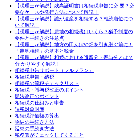
【税理士が解説】残高証明書は相続税申告に必 要？必
要なケースや発行方法について解説！
【税理士が解説】誰が遺産を相続する？相続順位につ
いて解説！
【税理士が解説】農地の相続税はいくら？猶予制度の
要件と手続きの注意点
【税理士が解説】地方の田んぼや畑を引き継ぐ前に！
「農地相続」の基本と税金
【税理士が解説】相続における遺留分・寄与分とは？
分 かりやすく解説！
相続税申告サポート（フルプラン）
相続税申告・納税
相続税の節税チェックリスト
相続税・贈与税改正のポイント
民法改正のポイント
相続税の仕組みと申告
課税対象財産
相続税評価額の算出
物納の手続き方法
延納の手続き方法
税務署がチェックしてくること