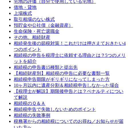
宅地の評価（自分で使用している宅地）
借地・貸地
上場株式
取引相場のない株式
預貯金や公社債（金融資産）
生命保険・死亡退職金
その他、相続財産
相続発生後の節税対策！これだけは押さえておきたい4
つのポイント
相続税の申告を税理士に依頼する理由とは？5つのメリ
ットを紹介
相続税の申告書15種類と提出先
【相続財産別】相続税の申告に必要な書類一覧
相続税申告期限がギリギリになってしまった方
10ヶ月以内に遺産分割＆相続税申告しなかった場合
【税理士が解説】期限後申告とは？ペナルティについ
て解説
相続税のＱ＆Ａ
相続税申告で失敗しないためのポイント
相続税の失敗事例
税務署からの相続税についてのお尋ね／お知らせが届
いた方へ