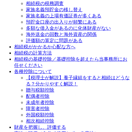
相続税の税務調査
家族名義預貯金の移し替え
家族名義の上場有価証券が多くある
預貯金口座の出入りが頻繁にある
多額な借入金があるのに化体財産がない
海外送金の回数と海外資産の関係
評価額の算定に問題がある
相続税がかかるか心配な方へ
相続税の計算方法
相続税の基礎控除／基礎控除を超えたら当事務所にお
任せください
各種控除について
【税理士が解説】養子縁組をすると相続はどうな
る？分かりやすく解説！
贈与税額控除
配偶者控除
未成年者控除
障害者控除
外国税額控除
相次相続控除
財産を把握し、評価する