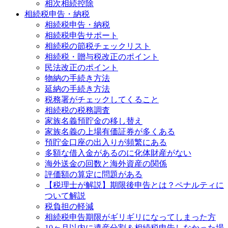
相次相続控除
相続税申告・納税
相続税申告・納税
相続税申告サポート
相続税の節税チェックリスト
相続税・贈与税改正のポイント
民法改正のポイント
物納の手続き方法
延納の手続き方法
税務署がチェックしてくること
相続税の税務調査
家族名義預貯金の移し替え
家族名義の上場有価証券が多くある
預貯金口座の出入りが頻繁にある
多額な借入金があるのに化体財産がない
海外送金の回数と海外資産の関係
評価額の算定に問題がある
【税理士が解説】期限後申告とは？ペナルティに
ついて解説
税負担の軽減
相続税申告期限がギリギリになってしまった方
10ヶ月以内に遺産分割＆相続税申告しなかった場