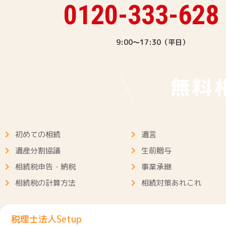
0120-333-628
2025.07.28
相続税の申告に際して的確な対応あ
9:00～17:30（平日）
2025.05.26
ラインにて経過の説明等丁寧に対応
無料
2025.05.01
最初の顔合わせで安心してお任せで
初めての相続
遺言
2025.01.06
途中からいろいろ条件が変わっても
遺産分割協議
生前贈与
相続税申告・納税
事業承継
相続税の計算方法
相続対策あれこれ
2024.10.08
説明が分かりやすく、丁寧でした。
税理士法人Setup
2024.07.05
良心的な報酬で引き受けてくださり