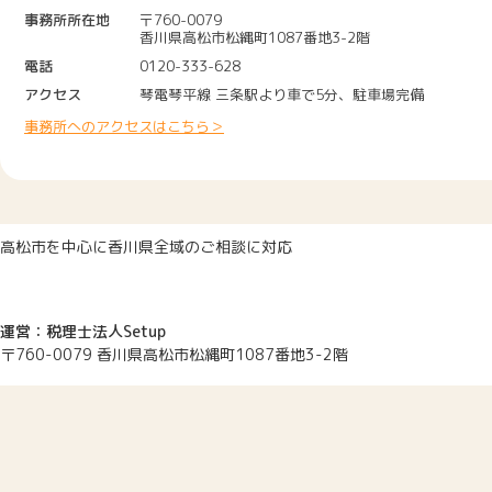
事務所所在地
〒760-0079
香川県高松市松縄町1087番地3-2階
電話
0120-333-628
2024.05.21
当方が遠方のため、アポイントの日
アクセス
琴電琴平線 三条駅より車で5分、駐車場完備
事務所へのアクセスはこちら＞
2024.05.13
説明がとても分かりやすかったです
2023.12.06
安心してお任せすることができまし
高松市を中心に香川県全域のご相談に対応
2023.09.11
私でも分かるように説明していただ
運営：税理士法人Setup
〒760-0079 香川県高松市松縄町1087番地3-2階
2023.08.29
色々とサポートしていただき、あり