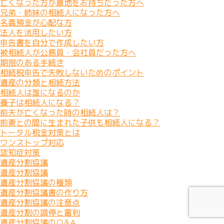
亡くなった方が農地をお持ちだった方へ
兄弟・姉妹の相続人になった方へ
名義預金が心配な方
法人を活用したい方
申告書を自分で作成したい方
被相続人が公務員・会社員だった方へ
期限のある手続き
相続税申告で失敗しないためのポイント
遺産の分類と相続方法
相続人は誰になるのか
養子は相続人になる？
前夫が亡くなった時の相続人は？
前妻との間に生まれた子供も相続人になる？
トータル税金対策とは
ワンストップ対応
認知症対策
遺産分割協議
遺産分割協議
遺産分割協議の種類
遺産分割協議書の作り方
遺産分割協議の注意点
遺産分割の調停と審判
遺産分割協議のＱ&Ａ