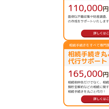
110,000
円
面倒な戸籍収集や財産調査、
の作成をサポートいたします
詳しくは
相続手続きをすべて専門
相続手続き丸
代行サポート
165,000
円
相続税申告だけでなく、相続
預貯金解約などの相続に関す
相続手続きを丸ごと代行！
詳しくは