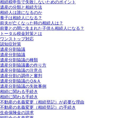
相続税申告で失敗しないためのポイント
遺産の分類と相続方法
相続人は誰になるのか
養子は相続人になる？
前夫が亡くなった時の相続人は？
前妻との間に生まれた子供も相続人になる？
トータル税金対策とは
ワンストップ対応
認知症対策
遺産分割協議
遺産分割協議
遺産分割協議の種類
遺産分割協議書の作り方
遺産分割協議の注意点
遺産分割の調停と審判
遺産分割協議のＱ&Ａ
遺産分割協議の失敗事例
相続に関わる手続き
相続に関わる手続き
不動産の名義変更（相続登記）が必要な理由
不動産の名義変更（相続登記）の手続き
生命保険金の請求
預貯金の名義変更