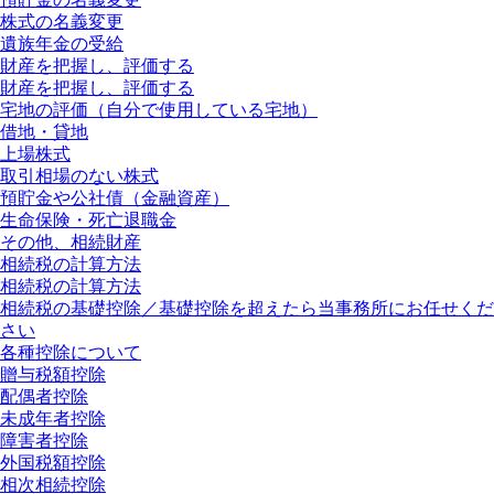
株式の名義変更
遺族年金の受給
財産を把握し、評価する
財産を把握し、評価する
宅地の評価（自分で使用している宅地）
借地・貸地
上場株式
取引相場のない株式
預貯金や公社債（金融資産）
生命保険・死亡退職金
その他、相続財産
相続税の計算方法
相続税の計算方法
相続税の基礎控除／基礎控除を超えたら当事務所にお任せくだ
さい
各種控除について
贈与税額控除
配偶者控除
未成年者控除
障害者控除
外国税額控除
相次相続控除