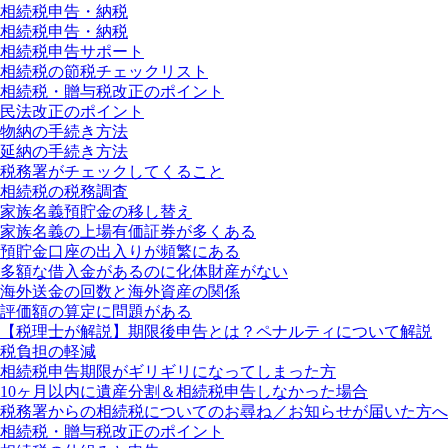
相続税申告・納税
相続税申告・納税
相続税申告サポート
相続税の節税チェックリスト
相続税・贈与税改正のポイント
民法改正のポイント
物納の手続き方法
延納の手続き方法
税務署がチェックしてくること
相続税の税務調査
家族名義預貯金の移し替え
家族名義の上場有価証券が多くある
預貯金口座の出入りが頻繁にある
多額な借入金があるのに化体財産がない
海外送金の回数と海外資産の関係
評価額の算定に問題がある
【税理士が解説】期限後申告とは？ペナルティについて解説
税負担の軽減
相続税申告期限がギリギリになってしまった方
10ヶ月以内に遺産分割＆相続税申告しなかった場合
税務署からの相続税についてのお尋ね／お知らせが届いた方へ
相続税・贈与税改正のポイント