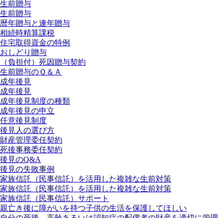
生前贈与
生前贈与
暦年贈与と連年贈与
相続時精算課税
住宅取得資金の特例
おしどり贈与
（負担付）死因贈与契約
生前贈与のＱ＆Ａ
成年後見
成年後見
成年後見制度の種類
成年後見の申立
任意後見制度
後見人の選び方
財産管理委任契約
死後事務委任契約
後見のQ&A
後見の失敗事例
家族信託（民事信託）を活用した複雑な生前対策
家族信託（民事信託）を活用した複雑な生前対策
家族信託（民事信託）サポート
親亡き後に障がいを持つ子供の生活を保護してほしい
自分の死後、高齢あるいは認知症の配偶者の財産を適切に管理