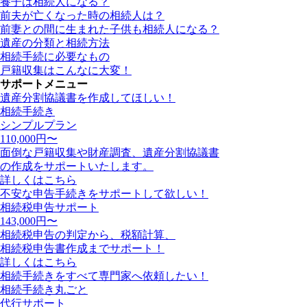
養子は相続人になる？
前夫が亡くなった時の相続人は？
前妻との間に生まれた子供も相続人になる？
遺産の分類と相続方法
相続手続に必要なもの
戸籍収集はこんなに大変！
サポートメニュー
遺産分割協議書を作成してほしい！
相続手続き
シンプルプラン
110,000
円〜
面倒な戸籍収集や財産調査、遺産分割協議書
の作成をサポートいたします。
詳しくはこちら
不安な申告手続きをサポートして欲しい！
相続税申告サポート
143,000
円〜
相続税申告の判定から、税額計算、
相続税申告書作成までサポート！
詳しくはこちら
相続手続きをすべて専門家へ依頼したい！
相続手続き丸ごと
代行サポート