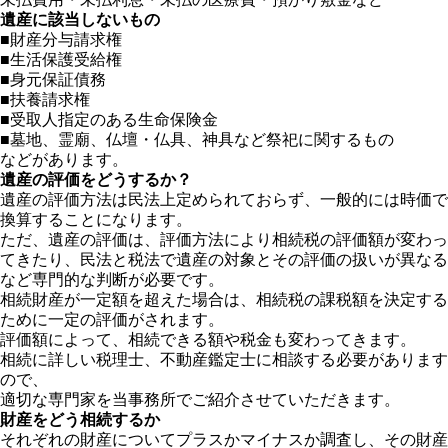
遺産に該当しないもの
■財産分与請求権
■生活保護受給権
■身元保証債務
■扶養請求権
■受取人指定のある生命保険金
■墓地、霊廟、仏壇・仏具、神具など祭祀に関するもの
などがあります。
遺産の評価をどうするか？
遺産の評価方法は民法上定められておらず、一般的には時価で
換算することになります。
ただ、遺産の評価は、評価方法により相続税の評価額が変わっ
てきたり、民法と税法で遺産の対象とその評価の扱いが異なる
など専門的な判断が必要です。
相続財産が一定額を超えた場合は、相続税の課税額を決定する
ために一定の評価がされます。
評価額によって、相続できる額や税金も変わってきます。
相続に詳しい税理士、不動産鑑定士に相談する必要があります
ので、
適切な専門家を当事務所でご紹介させていただきます。
財産をどう相続するか
それぞれの財産についてプラスかマイナスか調査し、その財産