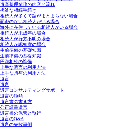
遺産整理業務の内容と流れ
複雑な相続手続き
相続人が多くて話がまとまらない場合
面識のない相続人がいる場合
海外に在住している相続人がいる場合
相続人が未成年の場合
相続人が行方不明の場合
相続人が認知症の場合
生前準備の基礎知識
生前準備の基礎知識
円満相続の準備
上手な遺言の利用方法
上手な贈与の利用方法
遺言
遺言
遺言コンサルティングサポート
遺言の種類
遺言書の書き方
公正証書遺言
遺言書の保管と執行
遺言のQ&A
遺言の失敗事例