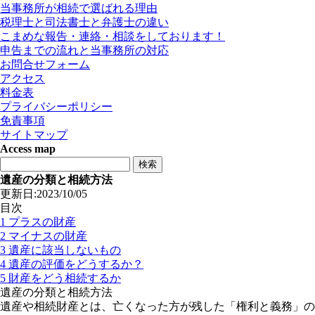
当事務所が相続で選ばれる理由
税理士と司法書士と弁護士の違い
こまめな報告・連絡・相談をしております！
申告までの流れと当事務所の対応
お問合せフォーム
アクセス
料金表
プライバシーポリシー
免責事項
サイトマップ
Access map
遺産の分類と相続方法
更新日:2023/10/05
目次
1
プラスの財産
2
マイナスの財産
3
遺産に該当しないもの
4
遺産の評価をどうするか？
5
財産をどう相続するか
遺産の分類と相続方法
遺産や相続財産とは、亡くなった方が残した「権利と義務」の