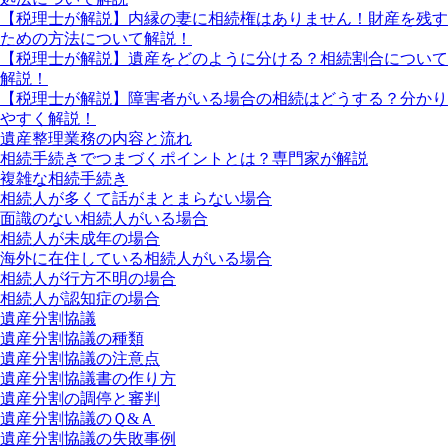
【税理士が解説】内縁の妻に相続権はありません！財産を残す
ための方法について解説！
【税理士が解説】遺産をどのように分ける？相続割合について
解説！
【税理士が解説】障害者がいる場合の相続はどうする？分かり
やすく解説！
遺産整理業務の内容と流れ
相続手続きでつまづくポイントとは？専門家が解説
複雑な相続手続き
相続人が多くて話がまとまらない場合
面識のない相続人がいる場合
相続人が未成年の場合
海外に在住している相続人がいる場合
相続人が行方不明の場合
相続人が認知症の場合
遺産分割協議
遺産分割協議の種類
遺産分割協議の注意点
遺産分割協議書の作り方
遺産分割の調停と審判
遺産分割協議のＱ&Ａ
遺産分割協議の失敗事例