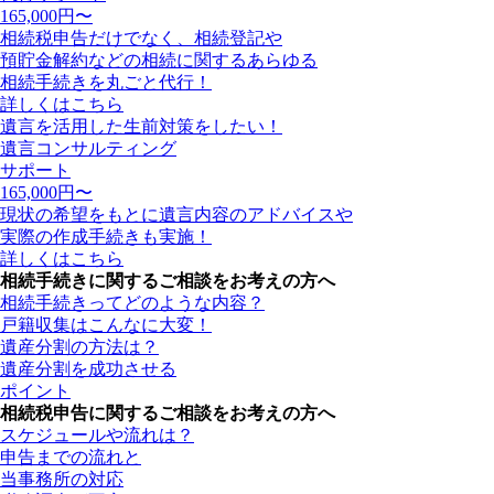
165,000
円〜
相続税申告だけでなく、相続登記や
預貯金解約などの相続に関するあらゆる
相続手続きを丸ごと代行！
詳しくはこちら
遺言を活用した生前対策をしたい！
遺言コンサルティング
サポート
165,000
円〜
現状の希望をもとに遺言内容のアドバイスや
実際の作成手続きも実施！
詳しくはこちら
相続手続きに関するご相談をお考えの方へ
相続手続きってどのような内容？
戸籍収集はこんなに大変！
遺産分割の方法は？
遺産分割を成功させる
ポイント
相続税申告に関するご相談をお考えの方へ
スケジュールや流れは？
申告までの流れと
当事務所の対応