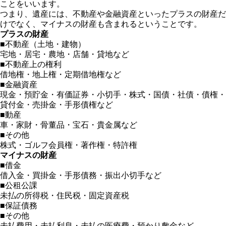
ことをいいます。
つまり、遺産には、不動産や金融資産といったプラスの財産だ
けでなく、マイナスの財産も含まれるということです。
プラスの財産
■不動産（土地・建物）
宅地・居宅・農地・店舗・貸地など
■不動産上の権利
借地権・地上権・定期借地権など
■金融資産
現金・預貯金・有価証券・小切手・株式・国債・社債・債権・
貸付金・売掛金・手形債権など
■動産
車・家財・骨董品・宝石・貴金属など
■その他
株式・ゴルフ会員権・著作権・特許権
マイナスの財産
■借金
借入金・買掛金・手形債務・振出小切手など
■公租公課
未払の所得税・住民税・固定資産税
■保証債務
■その他
未払費用・未払利息・未払の医療費・預かり敷金など