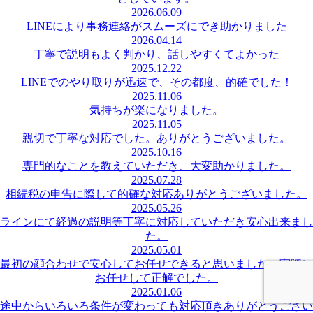
2026.06.09
LINEにより事務連絡がスムーズにでき助かりました
2026.04.14
丁寧で説明もよく判かり、話しやすくてよかった
2025.12.22
LINEでのやり取りが迅速で、その都度、的確でした！
2025.11.06
気持ちが楽になりました。
2025.11.05
親切で丁寧な対応でした。ありがとうございました。
2025.10.16
専門的なことを教えていただき、大変助かりました。
2025.07.28
相続税の申告に際して的確な対応ありがとうございました。
2025.05.26
ラインにて経過の説明等丁寧に対応していただき安心出来まし
た。
2025.05.01
最初の顔合わせで安心してお任せできると思いました。実際に
お任せして正解でした。
2025.01.06
途中からいろいろ条件が変わっても対応頂きありがとうござい