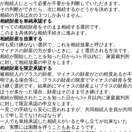
が相続人にとって必要か不要かを判断していただきます。
その判断ができたら、次に相続するかどうかを決めます。
相続の方法は次の３つしかありません。
相続財産を単純承認する
すべての相続財産をそのまま相続する選択です。
このまま具体的な相続手続きに進みます。
相続財産を放棄する
何も受け継がない選択で、これを相続放棄と呼びます。
マイナスの財産の方が多いときに、よく選択される方法です。
相続が開始したことを知った日から
3
ヶ月以内に、家庭裁判所
に対して相続放棄の申立をします。
相続財産を限定承認する
被相続人のプラスの財産、マイナスの財産がどの程度あるか不
明である場合等に、プラスの財産の限度でマイナスの財産を受
け継ぐ選択です。結果的にマイナスの財産よりプラスの財産の
ほうが多かった場合、財産はそのまま引き継げます。
相続が開始されたことを知った日から
3
ヶ月以内に家庭裁判所
に対して限定承認の申立をします。
一見この手続なら安心に思われますが、共同相続人全員が共同
して申し立てなければならず、
一人でも単純承認した相続人がいると申し立てが出来ないた
め、実際には困難を伴うこともあるようです。