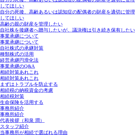
してほしい
自分の死後、高齢あるいは認知症の配偶者の財産を適切に管理
してほしい
高齢の親の財産を管理したい
自社株を後継者へ贈与したいが、議決権は引き続き保有したい
事業承継について
事業承継について
自社株式の承継対策
種類株式の活用
経営承継円滑化法
事業承継のQ&A
相続対策あれこれ
相続対策あれこれ
まずはトラブルを防止する
相続税の納税資金の考慮
相続税対策
生命保険を活用する
事務所紹介
事務所紹介
代表挨拶（和泉 潤）
スタッフ紹介
当事務所が相続で選ばれる理由